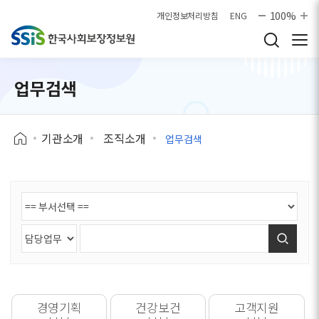
본문으로 바로가기
100%
개인정보처리방침
ENG
업무검색
기관소개
조직소개
업무검색
검색
경영기획
건강보건
고객지원