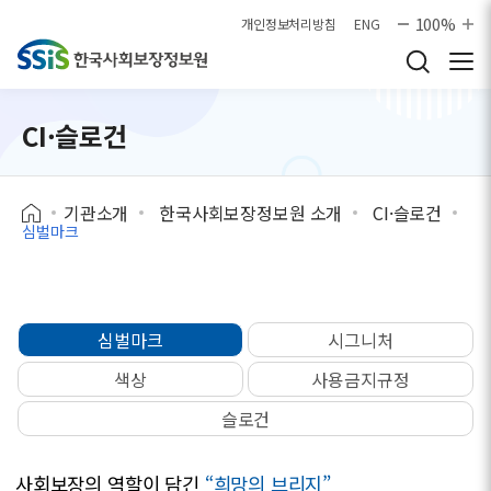
본문으로 바로가기
100%
개인정보처리방침
ENG
CI·슬로건
기관소개
한국사회보장정보원 소개
CI·슬로건
심벌마크
심벌마크
시그니처
색상
사용금지규정
슬로건
사회보장의 역할이 담긴
“희망의 브리지”